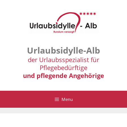
Zum
Inhalt
springen
Urlaubsidylle-Alb
der Urlaubsspezialist für
Pflegebedürftige
und pflegende Angehörige
Menu