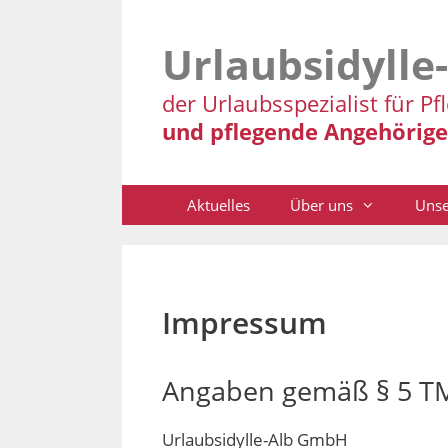
Zum
Inhalt
Urlaubsidylle
springen
der Urlaubsspezialist für Pf
und pflegende Angehörige
Aktuelles
Über uns
Unse
Impressum
Angaben gemäß § 5 T
Urlaubsidylle-Alb GmbH