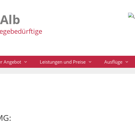
-Alb
legebedürftige
r Angebot
Leistungen und Preise
Ausflüge
MG: