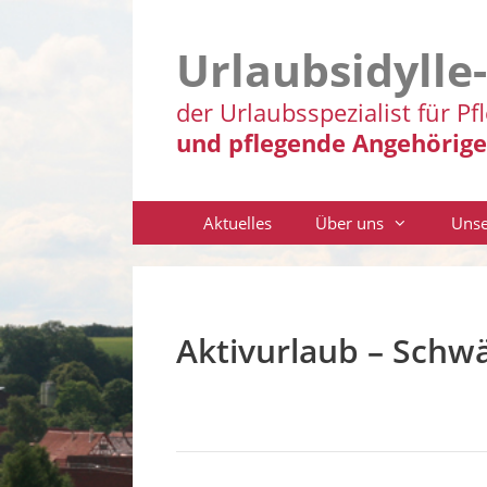
Zum
Inhalt
Urlaubsidylle
springen
der Urlaubsspezialist für Pf
und pflegende Angehörige
Aktuelles
Über uns
Unse
Aktivurlaub – Sch