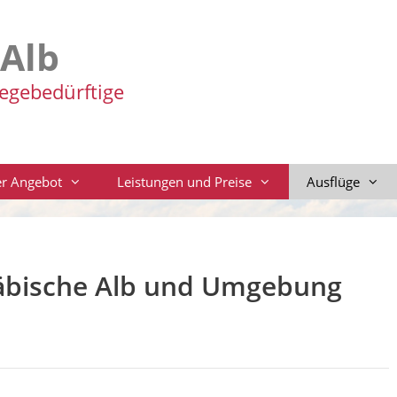
-Alb
legebedürftige
r Angebot
Leistungen und Preise
Ausflüge
wäbische Alb und Umgebung