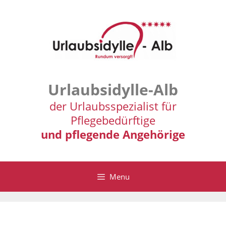
Zum
Inhalt
springen
Urlaubsidylle-Alb
der Urlaubsspezialist für
Pflegebedürftige
und pflegende Angehörige
Menu