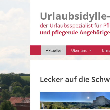
Zum
Inhalt
Urlaubsidylle
springen
der Urlaubsspezialist für Pf
und pflegende Angehörige
Aktuelles
Über uns
Unse
Lecker auf die Schw