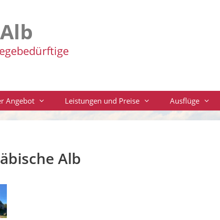
-Alb
legebedürftige
r Angebot
Leistungen und Preise
Ausflüge
äbische Alb