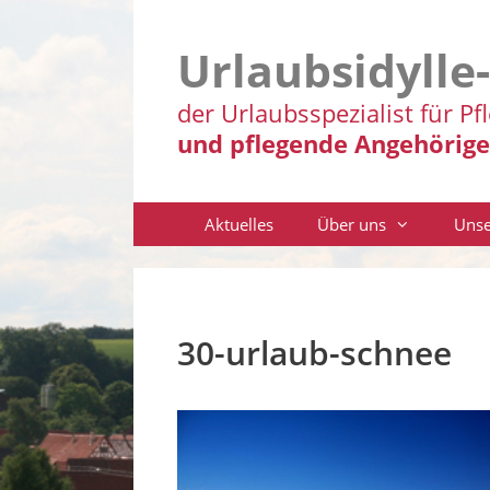
Zum
Inhalt
Urlaubsidylle
springen
der Urlaubsspezialist für Pf
und pflegende Angehörige
Aktuelles
Über uns
Unse
30-urlaub-schnee