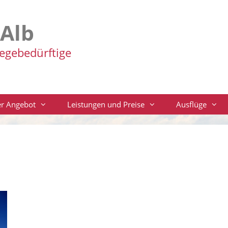
-Alb
legebedürftige
r Angebot
Leistungen und Preise
Ausflüge