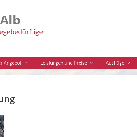
-Alb
legebedürftige
r Angebot
Leistungen und Preise
Ausflüge
rung