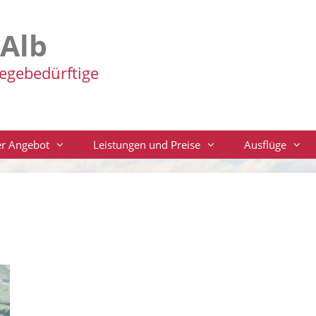
-Alb
legebedürftige
r Angebot
Leistungen und Preise
Ausflüge