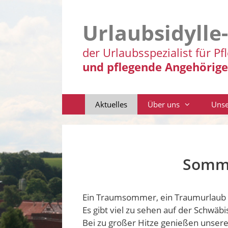
Zum
Inhalt
Urlaubsidylle
springen
der Urlaubsspezialist für Pf
und pflegende Angehörige
Aktuelles
Über uns
Unse
Somme
Ein Traumsommer, ein Traumurlaub 
Es gibt viel zu sehen auf der Schwäbi
Bei zu großer Hitze genießen unsere