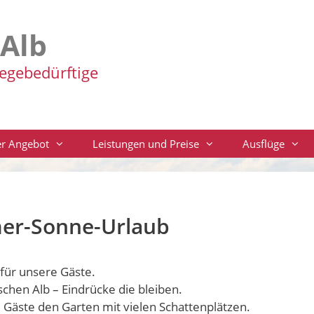
-Alb
legebedürftige
r Angebot
Leistungen und Preise
Ausflüge
r-Sonne-Urlaub
für unsere Gäste.
schen Alb – Eindrücke die bleiben.
 Gäste den Garten mit vielen Schattenplätzen.