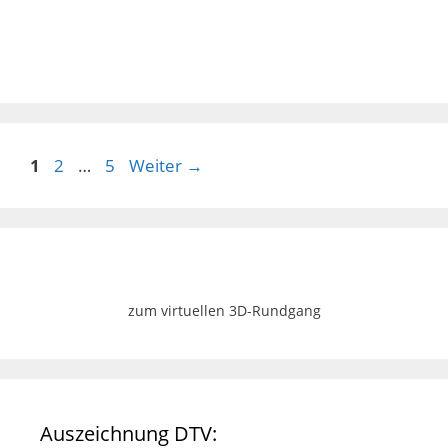
Seite
Seite
Seite
1
2
…
5
Weiter
→
zum virtuellen 3D-Rundgang
Auszeichnung DTV: